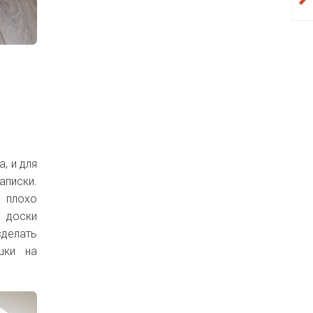
, и для
аписки.
 плохо
е доски
сделать
шки на