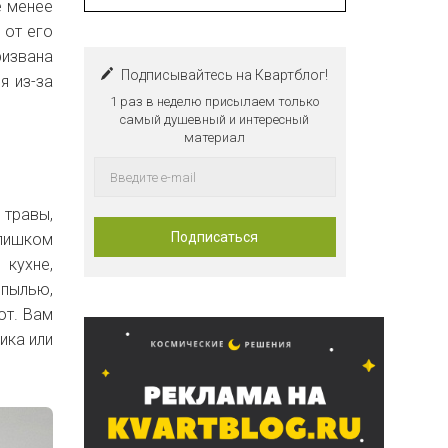
е менее
 от его
извана
Подписывайтесь на Квартблог!
я из-за
1 раз в неделю присылаем только
самый душевный и интересный
материал
 травы,
слишком
 кухне,
 пылью,
ют. Вам
ика или