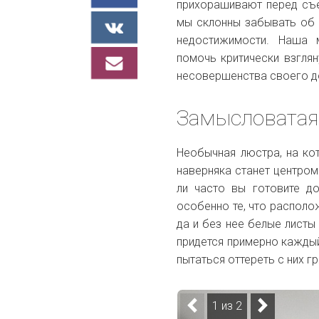
прихорашивают перед съе
мы склонны забывать об э
недостижимости. Наша 
помочь критически взглян
несовершенства своего до
Замысловатая 
Необычная люстра, на ко
наверняка станет центром
ли часто вы готовите д
особенно те, что распол
да и без нее белые листы
придется примерно каждый
пытаться оттереть с них г
1 из 2