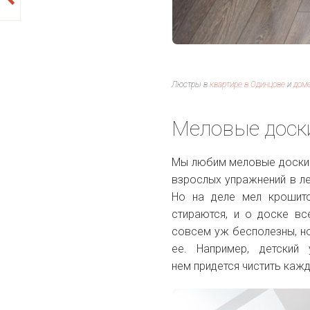
Люстры в
квартире в Одинцове
и
доме
Меловые дос
Мы любим меловые доски и
взрослых упражнений в ле
Но на деле мел крошитс
стираются, и о доске в
совсем уж бесполезны, но
ее. Например, детский
нем придется чистить каж