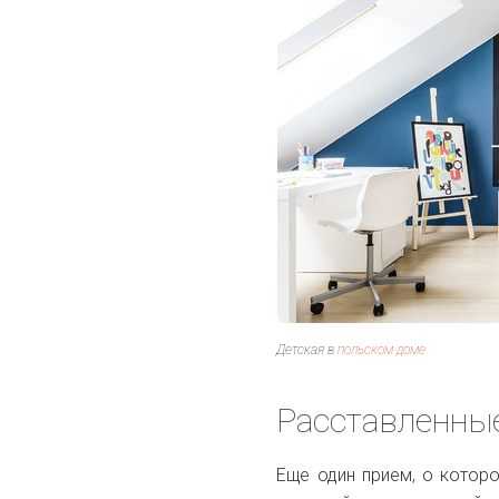
Детская в
польском доме
Расставленные
Еще один прием, о которо