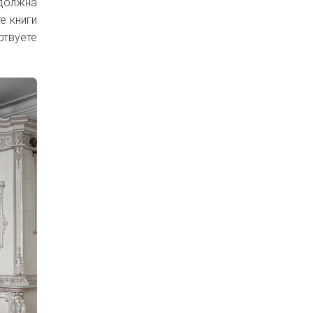
 должна
е книги
ртвуете