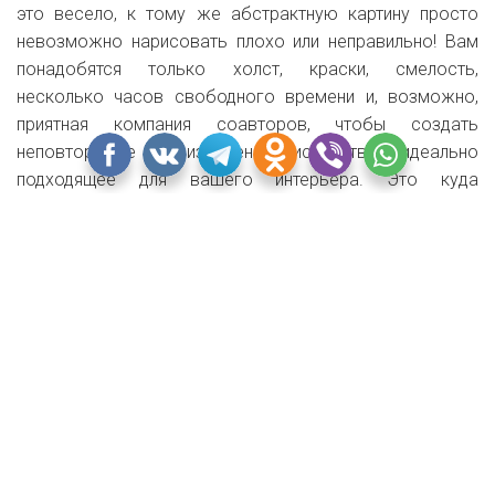
это весело, к тому же абстрактную картину просто
невозможно нарисовать плохо или неправильно! Вам
понадобятся только холст, краски, смелость,
несколько часов свободного времени и, возможно,
приятная компания соавторов, чтобы создать
неповторимое произведение искусства, идеально
подходящее для вашего интерьера. Это куда
интереснее, чем просто купить постер в IKEA! Если вы
согласны с нами, предлагаем вам подборку лучших
техник и мастер-классов для создания собственной
картины.
Золото и бетон
Самый-самый любимый цвет всех, кто берется делать
стильную картину своими руками — золотой. Нужно
всего лишь добавить немного сусальной фольги или
просто краски на любой, даже однотонный, фон.