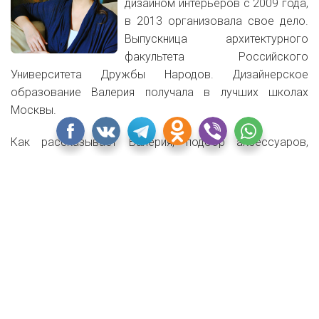
дизайном интерьеров с 2009 года,
в 2013 организовала свое дело.
Выпускница архитектурного
факультета Российского
Университета Дружбы Народов. Дизайнерское
образование Валерия получала в лучших школах
Москвы.
Как рассказывает Валерия, подбор аксессуаров,
декора и текстиля происходил в этот раз в самом
конце, когда целиком собрался весь интерьер. Надо
было найти место для большой хозяйской коллекции
снежных шаров, вписать в обновленное пространство
множество картин, фотографий и антикварные часы,
которые Валерия нашла на блошином рынке, когда сам
ремонт еще не начался. К тому же, хозяйка давно уже
хотела начать приобретать антикварные португальские
керамические плиточки и другой настенный декор.