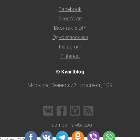
Facebook
Вконтакте
Вконтакте DIY
Одноклассники
Instagram
Pinterest
© Kvartblog
Москва, Ленинский проспект, 109
Партнер Рамблера
" data-id="293182"