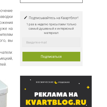
лючение
азводки
Подписывайтесь на Квартблог!
ложения
1 раз в неделю присылаем только
 уже на
самый душевный и интересный
материал
оителям
ого, вы
чатели:
мецкий,
лей.