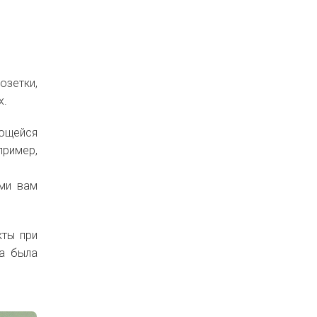
озетки,
х.
ающейся
пример,
ими вам
кты при
на была