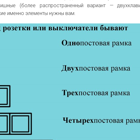
вишные (более распространенный вариант — двухклави
кие именно элементы нужны вам.