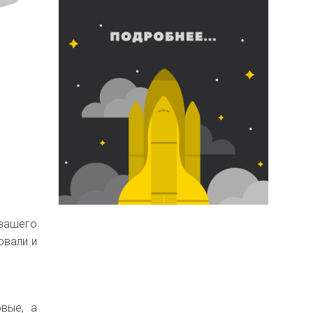
 вашего
овали и
вые, а