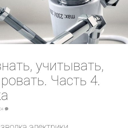
знать, учитывать,
ровать. Часть 4.
ка
04
зводка электрики