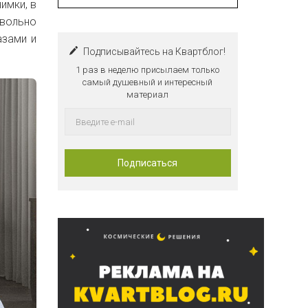
имки, в
овольно
азами и
Подписывайтесь на Квартблог!
1 раз в неделю присылаем только
самый душевный и интересный
материал