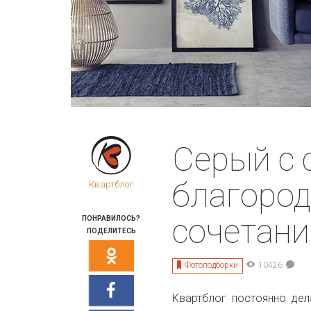
Серый с 
благород
Квартблог
сочетани
ПОНРАВИЛОСЬ?
ПОДЕЛИТЕСЬ
Фотоподборки
10426
Квартблог постоянно де