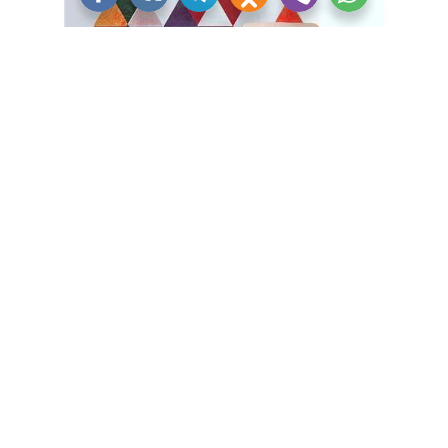
Вместо обычной цветной бумаги можно использовать
папиросную или цветную кальку. Слои бумаги будут
просвечивать друг через друга, создавая красивое
смешение цветов. Такую технику можно применять где
угодно, хорошо смотрятся выполненные в ней надписи.