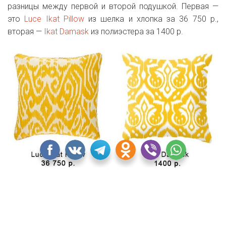
разницы между первой и второй подушкой. Первая —
это
Luce Ikat Pillow
из шелка и хлопка за 36 750 р.,
вторая —
Ikat Damask
из полиэстера за 1400 р.
Вторая партия подушек на очереди — с животным
принтом. У дизайнера Roberto Cavalli леопардовый
принт присутствует практически в каждой коллекции
одежды из года в год. Естественно, когда он запустил