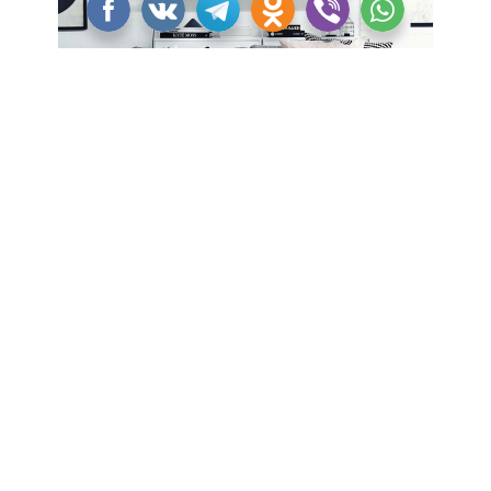
Один из инструментов для создания скандинавского
текстиля — маркер для ткани. Такие маркеры бывают
разных видов — похожие на самые обычные для доски,
акриловые с пористым пером, с нетоксичными
чернилами — и самой разной толщины. Вне зависимости
от вида маркеры оставляют достаточно четкий и яркий
след, который не смывается при стирке, главное — не
забыть прочитать инструкцию: обычно цвет нужно