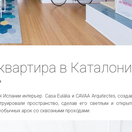
квартира в Каталон
 Испании интерьер.
Casa Eulàlia и CAVAA Arquitectes, созд
труировали пространство, сделав его светлым и откры
еобычных арок со сквозными проходами.