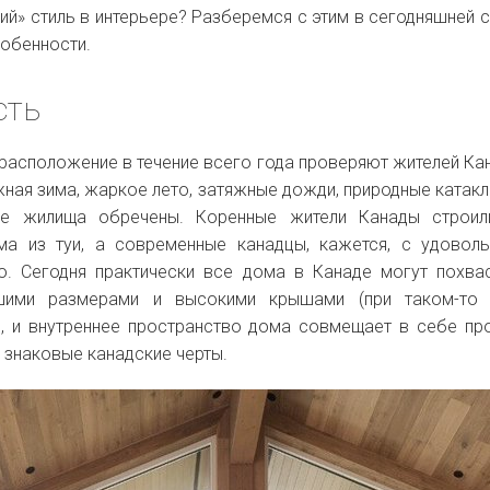
ий» стиль в интерьере? Разберемся с этим в сегодняшней с
обенности.
сть
расположение в течение всего года проверяют жителей Ка
жная зима, жаркое лето, затяжные дожди, природные катак
кие жилища обречены. Коренные жители Канады строил
ма из туи, а современные канадцы, кажется, с удовол
. Сегодня практически все дома в Канаде могут похва
шими размерами и высокими крышами (при таком-то 
о, и внутреннее пространство дома совмещает в себе пр
 знаковые канадские черты.