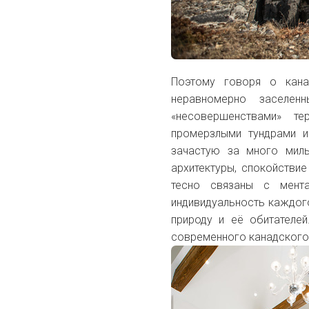
Поэтому говоря о кана
неравномерно заселен
«несовершенствами» те
промерзлыми тундрами и
зачастую за много мил
архитектуры, спокойстви
тесно связаны с мент
индивидуальность каждого
природу и её обитателей
современного канадского 