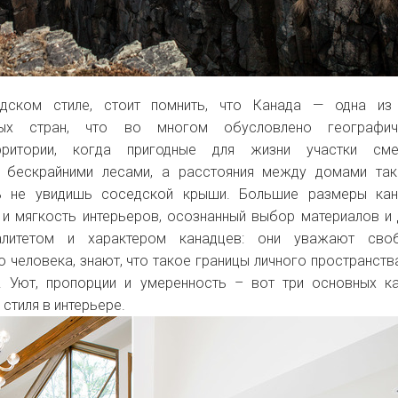
дском стиле, стоит помнить, что Канада — одна из
ных стран, что во многом обусловлено географич
рритории, когда пригодные для жизни участки сме
 бескрайними лесами, а расстояния между домами так
ь не увидишь соседской крыши. Большие размеры кан
е и мягкость интерьеров, осознанный выбор материалов и
алитетом и характером канадцев: они уважают сво
 человека, знают, что такое границы личного пространства
. Уют, пропорции и умеренность – вот три основных к
стиля в интерьере.