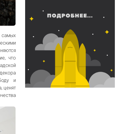
 самых
ескими
няются
ие, что
адской
 декора
боду и
, ценят
ачества