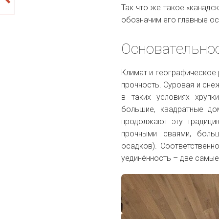
Так что же такое «канадск
обозначим его главные ос
Основательно
Климат и географическое 
прочность. Суровая и сне
в таких условиях хруп
большие, квадратные до
продолжают эту традицию
прочными сваями, боль
осадков). Соответственн
уединённость – две самые