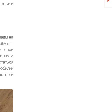
татье и
нады на
лизмы —
и свои
ьствием
статься
обилии
остор и