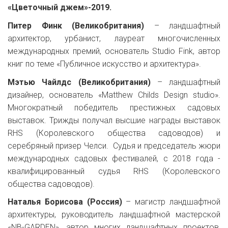
«Цветочный джем»-2019.
Питер Финк (Великобритания)
– ландшафтный
архитектор, урбанист, лауреат многочисленных
международных премий, основатель Studio Fink, автор
книг по теме «Публичное искусство и архитектура».
Мэтью Чайлдс (Великобритания)
– ландшафтный
дизайнер, основатель «Matthew Childs Design studio».
Многократный победитель престижных садовых
выставок. Трижды получал высшие награды выставок
RHS (Королевского общества садоводов) и
серебряный призер Челси. Судья и председатель жюри
международных садовых фестивалей, с 2018 года -
квалифицированный судья RHS (Королевского
общества садоводов).
Наталья Борисова (Россия)
– магистр ландшафтной
архитектуры, руководитель ландшафтной мастерской
«NB-GARDEN», автор многих ландшафтных проектов,