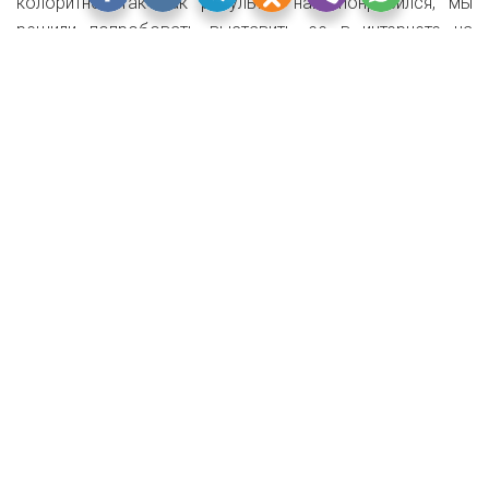
колоритно. Так как результат нам понравился, мы
решили попробовать выставить ее в интернете на
продажу, и к удивлению, она продалась довольно
быстро. На следующих рамах мы пробовали новые
фактуры, краски, технологии. На сегодняшний день
декор антикварных рам — это хобби, которое
постепенно превращается в постоянную работу.
Моя специальность — дизайнер полиграфической
продукции. По роду деятельности я всегда была
связана с цветом, это очень помогает в выборе цвета
и фактуры для рам.