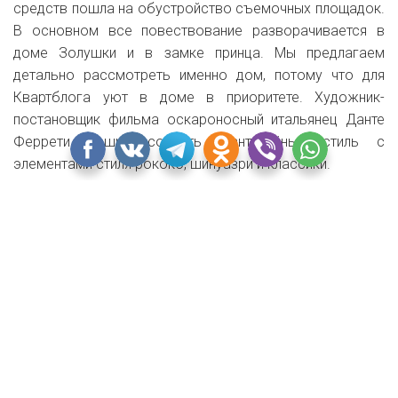
средств пошла на обустройство съемочных площадок.
В основном все повествование разворачивается в
доме Золушки и в замке принца. Мы предлагаем
детально рассмотреть именно дом, потому что для
Квартблога уют в доме в приоритете.
Художник-
постановщик фильма оскароносный итальянец Данте
Феррети решил создать фантазийный стиль с
элементами стиля рококо, шинуазри и классики.
Интерьер дома — это сказочная эклектика, в которой
можно встретить вещи разных эпох. Однако, стоит
отметить, что кое-какая мебель очень напоминает ту,
что мы уже видели в мультфильме.