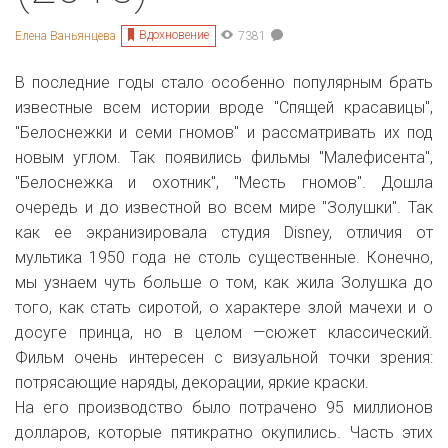
Вдохновение
Елена Ваньянцева
7381
В последние годы стало особенно популярным брать
известные всем истории вроде "Спящей красавицы",
"Белоснежки и семи гномов" и рассматривать их под
новым углом. Так появились фильмы "Малефисента",
"Белоснежка и охотник", "Месть гномов". Дошла
очередь и до известной во всем мире "Золушки". Так
как ее
экранизировала
студия Disney, отличия от
мультика 1950 года не столь существенные. Конечно,
мы узнаем чуть больше о том, как жила Золушка до
того, как стать сиротой, о характере злой мачехи и о
досуге принца, но в целом —сюжет классический.
Фильм очень интересен с визуальной точки зрения:
потрясающие наряды, декорации, яркие краски.
На его производство было потрачено 95 миллионов
долларов, которые пятикратно окупились. Часть этих