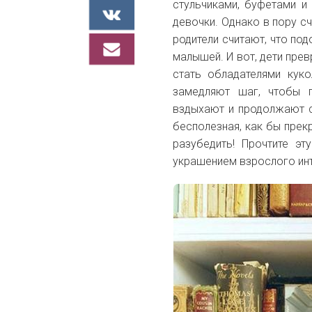
стульчиками, буфетами и
девочки. Однако в пору с
родители считают, что п
малышей. И вот, дети пре
стать обладателями куко
замедляют шаг, чтобы 
вздыхают и продолжают с
бесполезная, как бы прекр
разубедить! Прочтите эт
украшением взрослого ин