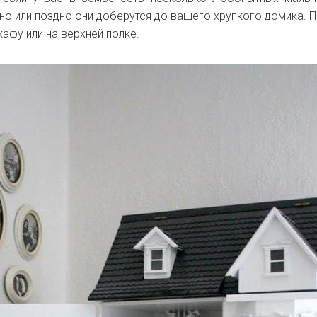
но или поздно они доберутся до вашего хрупкого домика. 
афу или на верхней полке.