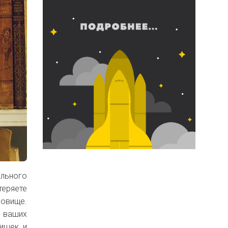
ольного
еряете
ровище.
 ваших
чишек и