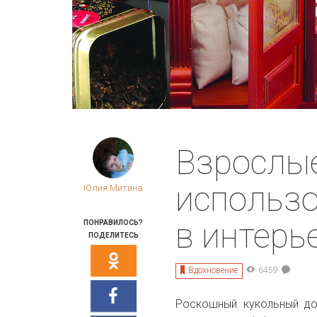
Взрослые
использо
Юлия Митина
в интерь
ПОНРАВИЛОСЬ?
ПОДЕЛИТЕСЬ
Вдохновение
6459
Роскошный кукольный до