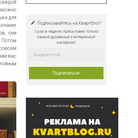
 каждой
озможно
шка для
Подписывайтесь на Квартблог!
желание
1 раз в неделю присылаем только
ов, они
самый душевный и интересный
 Потом
материал
 совсем
нам вас
стойным