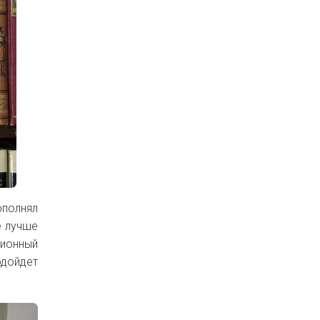
полнял
е лучше
ионный
одойдет