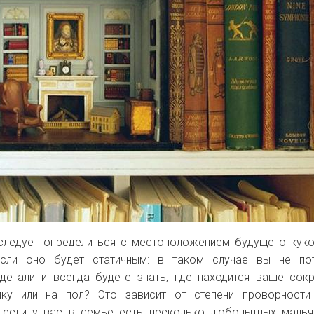
следует определиться с местоположением будущего кук
если оно будет статичным: в таком случае вы не пот
етали и всегда будете знать, где находится ваше сок
лку или на пол? Это зависит от степени проворности
, если у вас в семье есть несколько любопытных маль