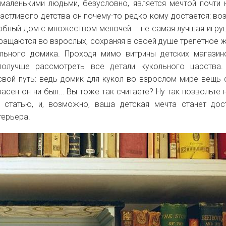
 маленькими людьми, безусловно, является мечтой почти
частливого детства он почему-то редко кому достается: в
одобный дом с множеством мелочей
– не самая лучшая игру
вращаются во взрослых, сохраняя в своей душе трепетное 
льного домика. Проходя мимо витрины детских магазин
получше рассмотреть все детали кукольного царства.
вой путь: ведь домик для кукол во взрослом мире вещь
асен он ни был... Вы тоже так считаете? Ну так позвольте 
у статью, и, возможно, ваша детская мечта станет до
терьера.