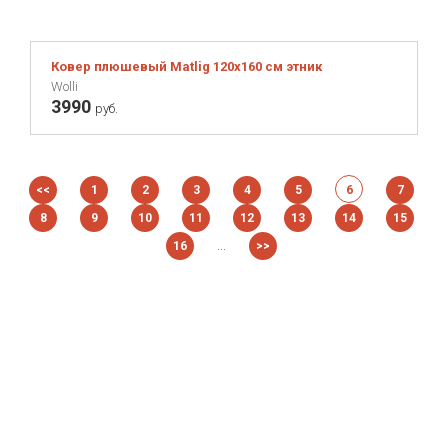
Ковер плюшевый Matlig 120х160 см этник
Wolli
3990
руб.
<<
1
2
3
4
5
6
7
8
9
10
11
12
13
14
15
...
16
>>