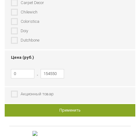
Carpet Decor
Chilewich
Coloristica
Doiy
Dutchbone
Enjoyme
Цена (руб.)
Fatboy
Fermob
-
Flexa
Hay
Акционный товар
House Doctor
Innovation Living
Применить
Le Creuset
MARZOTTO
MeroWings