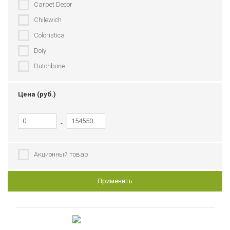
Carpet Decor
Chilewich
Coloristica
Doiy
Dutchbone
Enjoyme
Цена (руб.)
Fatboy
Fermob
-
Flexa
Hay
Акционный товар
House Doctor
Innovation Living
Применить
Le Creuset
MARZOTTO
MeroWings