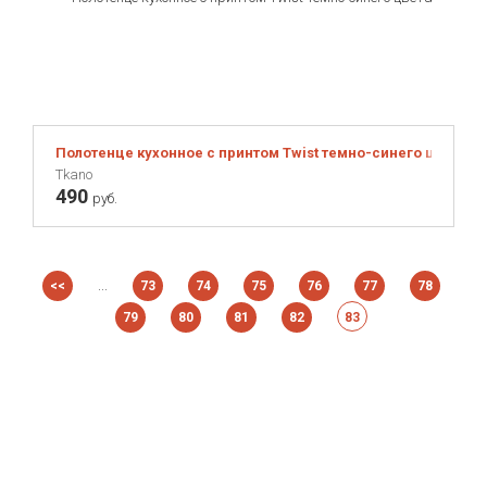
Полотенце кухонное с принтом Twist темно-синего цвета Cu
Tkano
490
руб.
...
<<
73
74
75
76
77
78
79
80
81
82
83