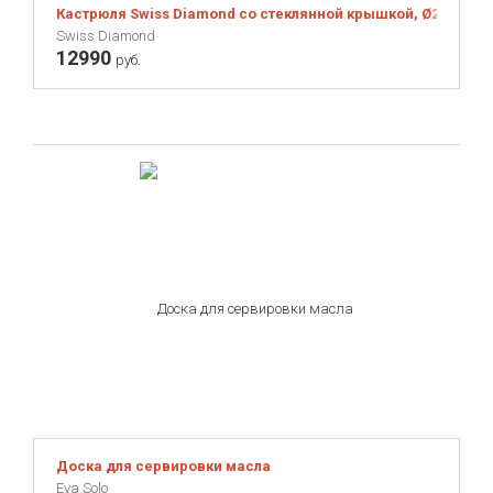
TEAKHAUS
Кастрюля Swiss Diamond со стеклянной крышкой, Ø24 см, 5,
TYPHOON
Swiss Diamond
12990
руб.
Umbra
Umbra Shift
Victorinox
Viners
WUESTHOF
Wesco
YAXELL
Zoku
Zuiver
iittala
ЭКОЧЕЛОВЕКИ
Доска для сервировки масла
Eva Solo