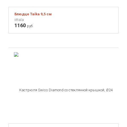
Normann Copenhagen
Блюдце Taika 9,5 см
Opinel
iittala
1160
QDO
руб.
Qualy
Redecker
Remember
Riedel
Robert Welch
Ruffoni
SUCK UK
Schott Zwiesel
Seletti
Smeg
Swiss Diamond