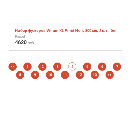
Набор фужеров Vinum XL Pinot Noir, 800 мл, 2 шт., бессвин
Riedel
4620
руб.
<<
1
2
3
4
5
6
7
8
9
10
11
12
13
>>