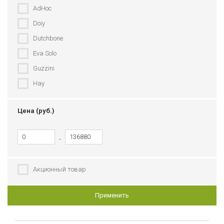
AdHoc
Doiy
Dutchbone
Eva Solo
Guzzini
Hay
Ichendorf
Цена (руб.)
Joseph Joseph
Kilner
-
Koziol
LSA International
Акционный товар
Matceramica
Menu
Применить
Mr Plant
Riedel