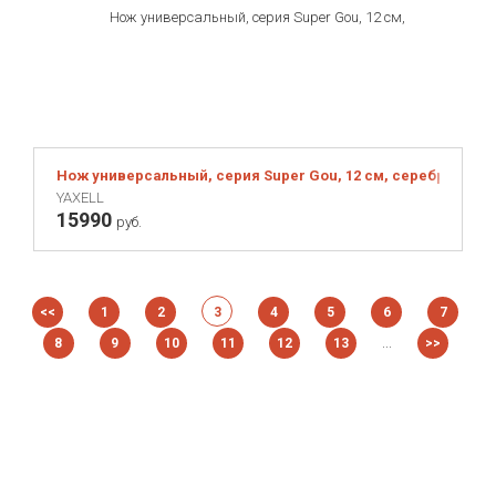
Нож универсальный, серия Super Gou, 12 см, серебристый
YAXELL
15990
руб.
<<
1
2
3
4
5
6
7
...
8
9
10
11
12
13
>>