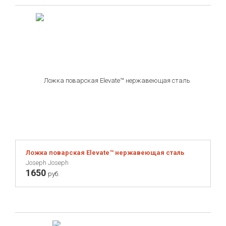
Viners
WUESTHOF
Wesco
YAXELL
Ложка поварская Elevate™ нержавеющая сталь
Joseph Joseph
1650
руб.