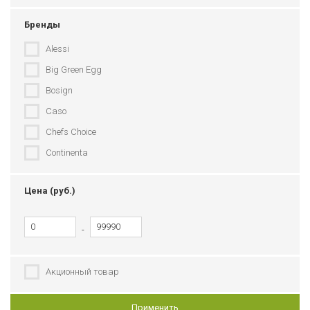
Бренды
Alessi
Big Green Egg
Bosign
Caso
Chefs Choice
Continenta
Doiy
Цена (руб.)
Eva Solo
Fissler
-
Gefu
Guzzini
Акционный товар
Joseph Joseph
Kilner
Применить