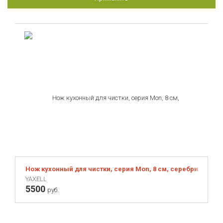
Victorinox
Viners
WUESTHOF
Wesco
YAXELL
Нож кухонный для чистки, серия Mon, 8 см, серебристый
YAXELL
5500
руб.