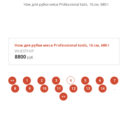
Нож для рубки мяса Professional tools, 16 см, 680 г
WUESTHOF
8800
руб.
<<
1
2
3
4
5
6
7
...
8
9
10
11
12
13
14
>>