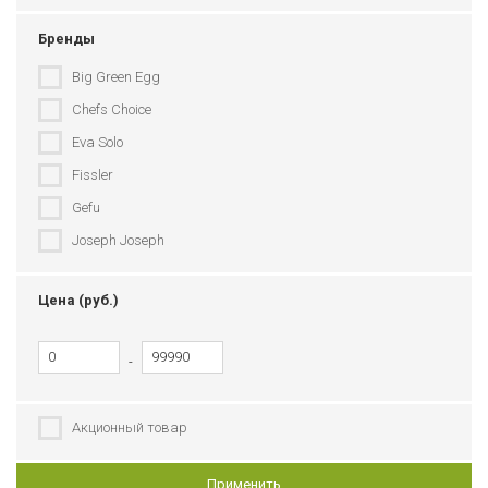
Бренды
Big Green Egg
Chefs Choice
Eva Solo
Fissler
Gefu
Joseph Joseph
Le Creuset
Цена (руб.)
Legnoart
Opinel
-
Redecker
Robert Welch
Акционный товар
Swiss Diamond
TYPHOON
Применить