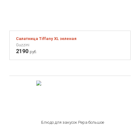
Viners
iittala
Салатница Tiffany XL зеленая
Guzzini
2190
руб.