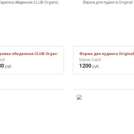
релка обеденная CLUB Organic, D 26 см, зелёная
Форма для пудинга Original
iol
Mason Cash
30
1200
руб.
руб.