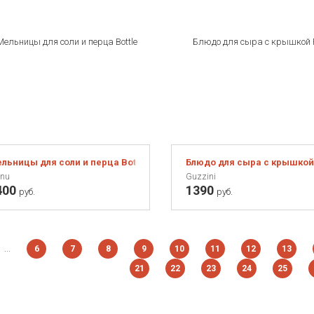
льницы для соли и перца Bottle mini карбон-белый
Блюдо для сыра с крышкой
nu
Guzzini
400
1390
руб.
руб.
...
6
7
8
9
10
11
12
13
21
22
23
24
25