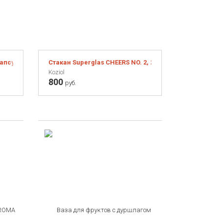
псул 7,9 см
Стакан Superglas CHEERS NO. 2, 250 мл, белый
Koziol
800
руб.