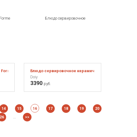
 Forme Casa зелёное
Блюдо сервировочное керамическое Hestia синее
Doiy
3390
руб.
14
15
16
17
18
19
20
...
26
>>