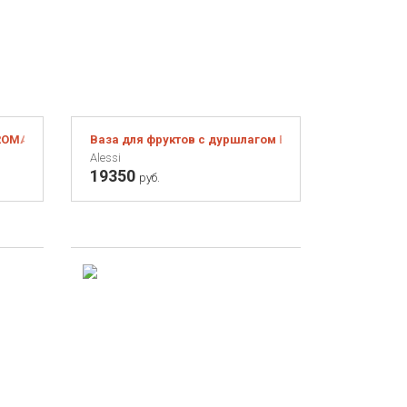
OMA M, 270 мл, эвкалиптовая
Ваза для фруктов с дуршлагом Black foot
Alessi
19350
руб.