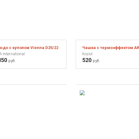
юдо с куполом Vienna D25/22 см
Чашка с термоэффектом AR
 International
Koziol
850
520
руб.
руб.