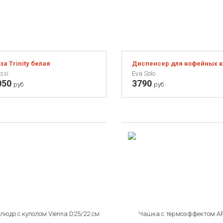
за Trinity белая
Диспенсер для кофейных ка
ssi
Eva Solo
050
3790
руб.
руб.