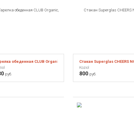
релка обеденная CLUB Organic, D 26 см, серая
Стакан Superglas CHEERS NO
iol
Koziol
30
800
руб.
руб.