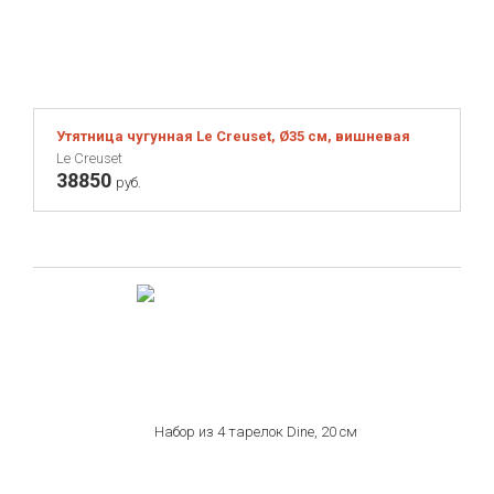
Viners
iittala
Утятница чугунная Le Creuset, Ø35 см, вишневая
Le Creuset
38850
руб.