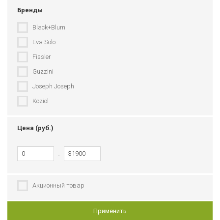
Бренды
Black+Blum
Eva Solo
Fissler
Guzzini
Joseph Joseph
Koziol
Le Creuset
Цена (руб.)
Redecker
Riedel
-
Seletti
Umbra
Акционный товар
Применить