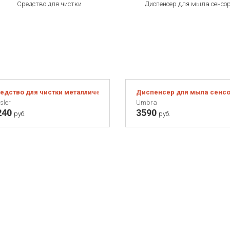
едство для чистки металлической посуды Fissler, 250 мл
Диспенсер для мыла сенсо
sler
Umbra
240
3590
руб.
руб.