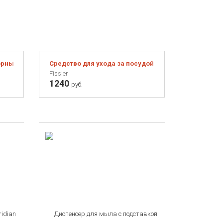
рный FINCH никель
Средство для ухода за посудой Fissler, 250 мл
Fissler
1240
руб.