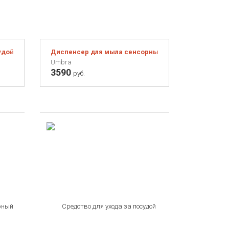
ой Fissler, 250 мл
Диспенсер для мыла сенсорный Otto никель
Umbra
3590
руб.