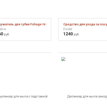
ржатель для губки Foliage тёмно-серый
Средство для ухода за посуд
bra
Fissler
60
1240
руб.
руб.