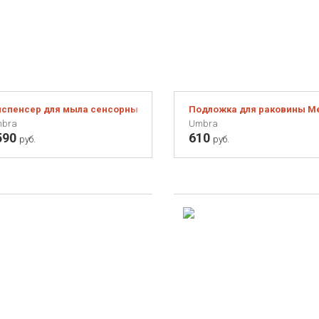
спенсер для мыла сенсорный Otto белый
Подложка для раковины Me
bra
Umbra
590
610
руб.
руб.