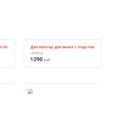
ridian серая
Диспенсер для мыла с подставкой для губки Joey 
Umbra
1290
руб.