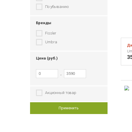
По убыванию
Бренды
Fissler
Umbra
Ди
Um
3
Цена (руб.)
-
Акционный товар
Применить