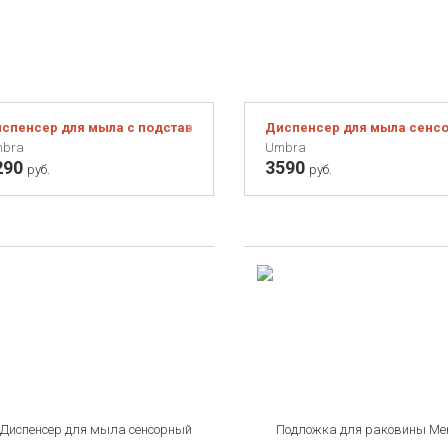
спенсер для мыла с подставкой для губки Joey сине-зелёный
Диспенсер для мыла сенсо
bra
Umbra
290
3590
руб.
руб.