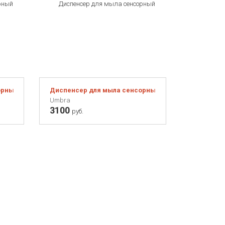
рный Otto красный
Диспенсер для мыла сенсорный FINCH белый
Umbra
3100
руб.