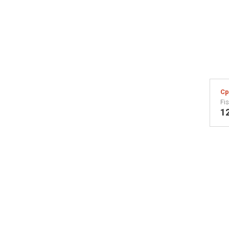
Ср
Fis
1