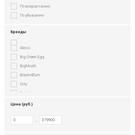
По возрастанию
По убыванию
Бренды
Alessi
Big Green Egg
BigMouth
Black+Blum
Doiy
Dutchbone
Eva Solo
Цена (руб.)
Ezetil
Fatboy
-
Fermob