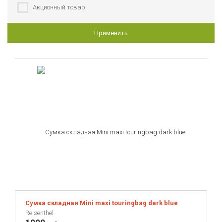
G-Ride
Акционный товар
Gefu
Применить
Grillver
Guzzini
Hay
House Doctor
Ichendorf
Invento
Joseph Joseph
KREAFUNK
Kilner
Koziol
Mason Cash
Menu
Сумка складная Mini maxi touringbag dark blue
Reisenthel
MeroWings