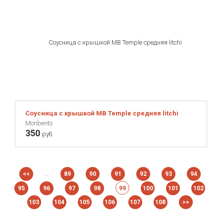
Соусница с крышкой MB Temple средняя litchi
Monbento
350
руб.
...
<<
89
90
91
92
93
94
95
96
97
98
99
100
101
102
103
104
105
106
107
108
>>