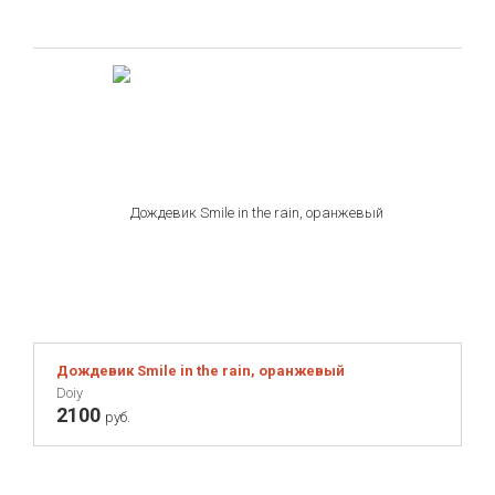
XD design
Zago
Zoku
Zuiver
Дождевик Smile in the rain, оранжевый
Doiy
2100
руб.