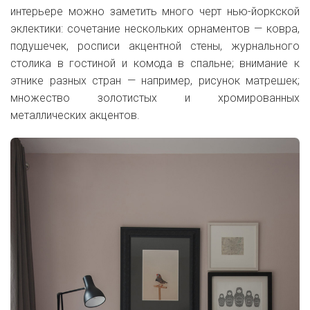
интерьере можно заметить много черт нью-йоркской
эклектики: сочетание нескольких орнаментов — ковра,
подушечек, росписи акцентной стены, журнального
столика в гостиной и комода в спальне; внимание к
этнике разных стран — например, рисунок матрешек;
множество золотистых и хромированных
металлических акцентов.