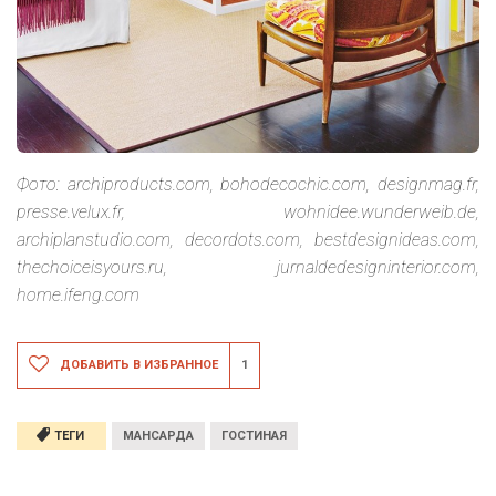
Фото: archiproducts.com, bohodecochic.com, designmag.fr,
presse.velux.fr, wohnidee.wunderweib.de,
archiplanstudio.com, decordots.com, bestdesignideas.com,
thechoiceisyours.ru, jurnaldedesigninterior.com,
home.ifeng.com
ДОБАВИТЬ В ИЗБРАННОЕ
1
ТЕГИ
МАНСАРДА
ГОСТИНАЯ