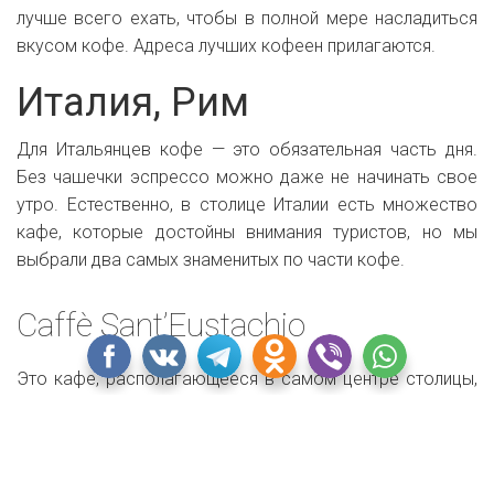
лучше всего ехать, чтобы в полной мере насладиться
вкусом кофе. Адреса лучших кофеен прилагаются.
Италия, Рим
Для Итальянцев кофе — это обязательная часть дня.
Без чашечки эспрессо можно даже не начинать свое
утро. Естественно, в столице Италии есть множество
кафе, которые достойны внимания туристов, но мы
выбрали два самых знаменитых по части кофе.
Caffè Sant’Eustachio
Это кафе, располагающееся в самом центре столицы,
— между площадью Навона и Пантеоном — всегда идет
первым в списке любого путеводителя для любителей
кофе. Именно тут с 1938 года готовят непревзойденный
эспрессо. Если не знать, что это кафе имеет такую