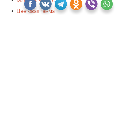
Материалы для стен
Цветовая гамма
Мебель
Освещение
Декор
Маленькая кухня в стиле лофт: есть ли шансы?
Фото и идеи дизайна
Дайджест Квартблога
Особенности стиля
Талантливые дизайнеры предлагают нашему вниманию сотни
вариантов дизайна интерьера: напыщенные будуары,