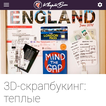
3D-скрапбукинг:
теплые