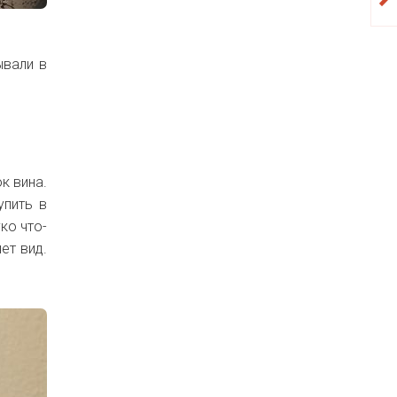
ывали в
к вина.
упить в
ко что-
ет вид.