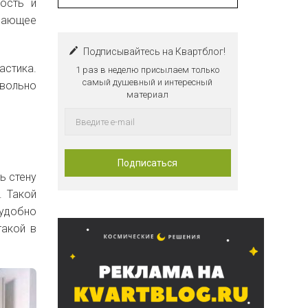
ность и
ивающее
Подписывайтесь на Квартблог!
астика.
1 раз в неделю присылаем только
самый душевный и интересный
овольно
материал
ь стену
. Такой
 удобно
такой в