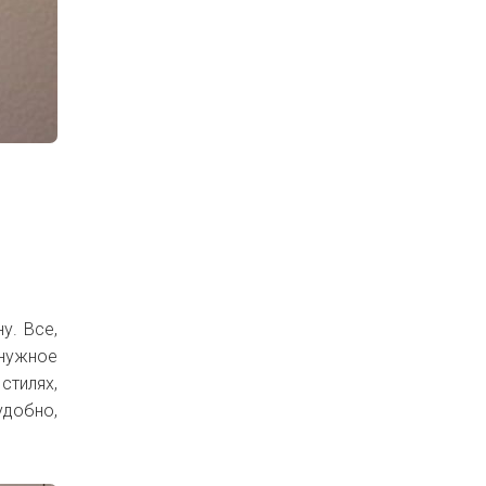
у. Все,
 нужное
стилях,
удобно,