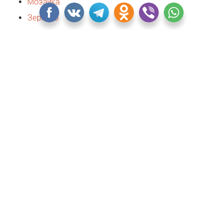
Мозаика
Зеркало
О
клеить
Пленка
Один из самых простых и дешевых способов обновить
внешний вид двери — самоклеящаяся пленка. Она легко
наносится на гладкие, нерельефные поверхности,
скрывая собой большинство мелких недостатков.
Ассортимент расцветок и рисунков — огромен, вы
точно найдете ровно то, что нужно. Пленка бывает
даже маркерной или грифельной, взамен краске.