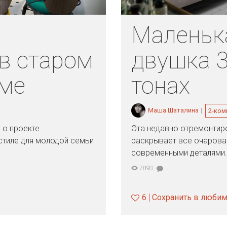
Маленьк
 в старом
двушка 3
ме
тонах
Маша Шаталина
|
2-ком
 о проекте
Эта недавно отремонтир
стиле для молодой семьи
раскрывает все очарован
современными деталями.
7893
6
Сохранить в люби