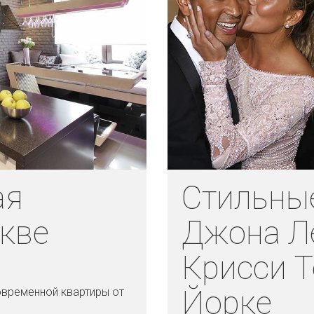
ая
Стильны
скве
Джона Л
Крисси Т
Йорке
овременной квартиры от