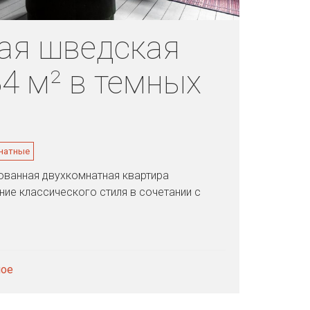
ая шведская
4 м² в темных
натные
ованная двухкомнатная квартира
ие классического стиля в сочетании с
мое