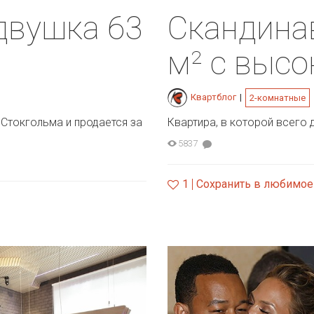
двушка 63
Скандина
м² с выс
Квартблог
|
2-комнатные
 Стокгольма и продается за
Квартира, в которой всего 
5837
1
Сохранить в любимое