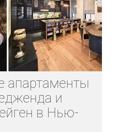
е апартаменты
едженда и
ейген в Нью-