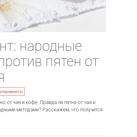
нт: народные
против пятен от
я
сперименты
о от чая и кофе. Правда ли пятна от чая и
одными методами? Расскажем, что получится