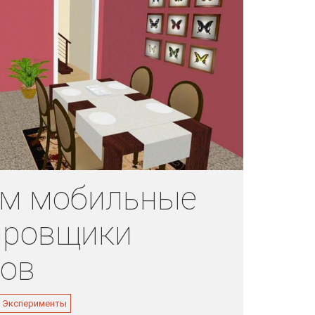
ем мобильные
ировщики
ров
Эксперименты