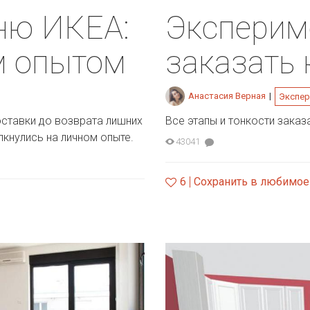
хню ИКЕА:
Экспериме
м опытом
заказать
Анастасия Верная
|
Экспе
оставки до возврата лишних
Все этапы и тонкости заказ
кнулись на личном опыте.
43041
6
Сохранить в любимое