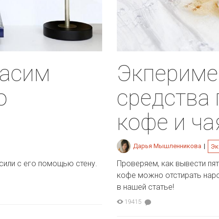
расим
Экпериме
ю
средства 
кофе и ча
Дарья Мышленникова
|
Эк
сили с его помощью стену.
Проверяем, как вывести пятн
кофе можно отстирать нар
в нашей статье!
19415