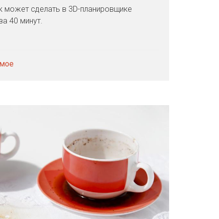
к может сделать в 3D-планировщике
за 40 минут.
имое