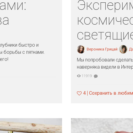
ами:
Экспери
ва
космиче
светящи
клубники быстро и
Вероника Грицай
Д
 борьбы с пятнами.
его!
Мы попробовали сделать
наверняка видели в Интер
11919
4
Сохранить в люби