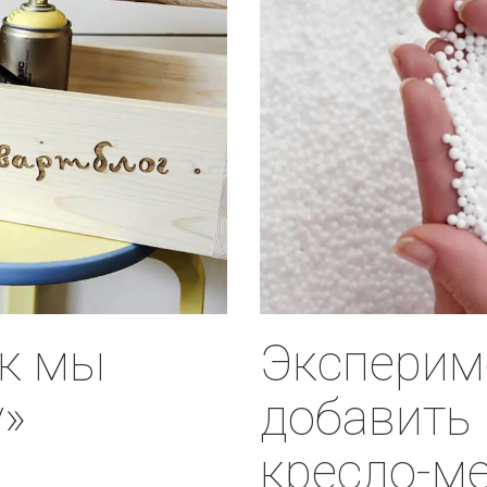
ак мы
Экспериме
у»
добавить 
кресло-м