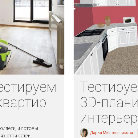
естируем
Тестиру
квартир
3D-план
интерье
оллеги, и готовы
Дарья Мышленникова
|
х этой затеи.