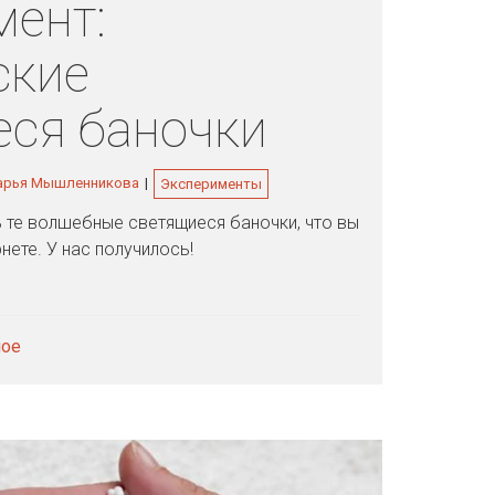
мент:
ские
еся баночки
арья Мышленникова
|
Эксперименты
 те волшебные светящиеся баночки, что вы
нете. У нас получилось!
мое