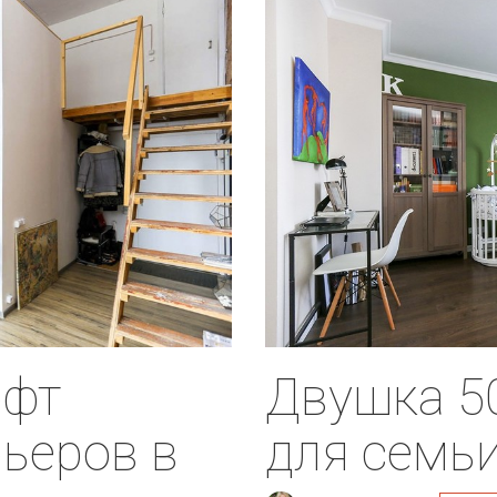
офт
Двушка 50
ьеров в
для семьи