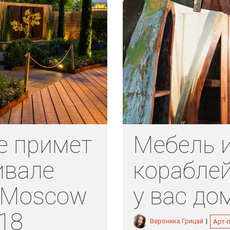
е примет
Мебель и
ивале
кораблей
в Moscow
у вас до
18
Вероника Грицай
|
Арт-