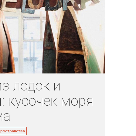
з лодок и
: кусочек моря
ма
пространства