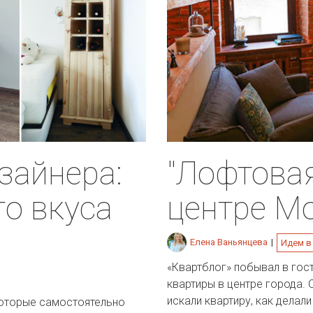
зайнера:
"Лофтовая
о вкуса
центре М
Елена Ваньянцева
|
Идем в
«Квартблог» побывал в гост
квартиры в центре города. 
искали квартиру, как делал
 которые самостоятельно