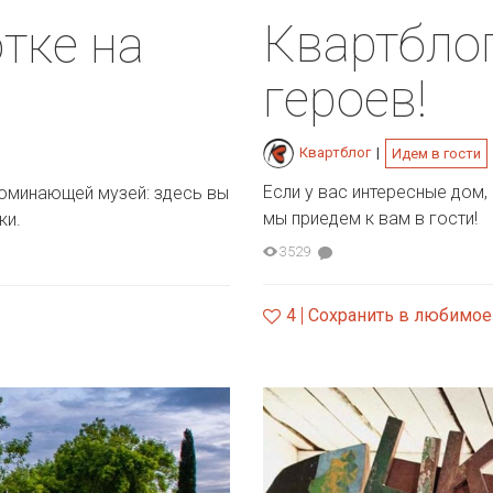
Квартбло
тке на
героев!
Квартблог
|
Идем в гости
Если у вас интересные дом,
поминающей музей: здесь вы
мы приедем к вам в гости!
ки.
3529
4
Сохранить в любимое