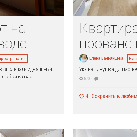
т на
Квартира
воде
прованс 
Елена Ваньянцева
|
пространства
Иде
зья сделали идеальный
Уютная двушка для моло
 любой из вас.
6732
4
Сохранить в люби