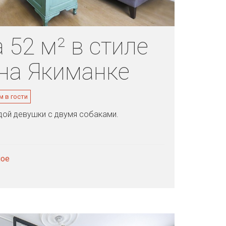
 52 м² в стиле
на Якиманке
м в гости
дой девушки с двумя собаками.
мое