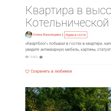
Квартира в высо
Котельнической
Елена Ваньянцева
|
Идем в гости
«Квартблог» побывал в гостях в квартире, на
увидите антикварную мебель, картины, статуэт
13465
Сохранить в любимое