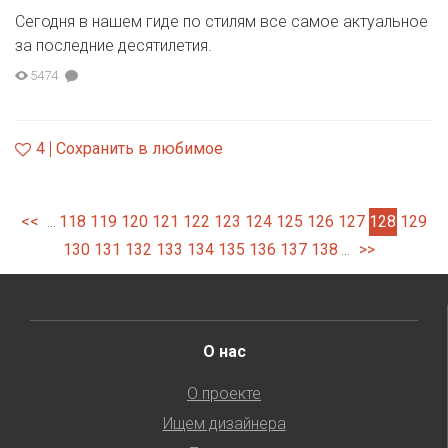
Сегодня в нашем гиде по стилям все самое актуальное
за последние десятилетия.
5474
4
Сохранить в любимое
<<
118
119
120
121
122
123
124
125
126
127
128
129
...
130
131
132
133
134
135
136
137
138
>>
...
О нас
О проекте
Ищем дизайнера