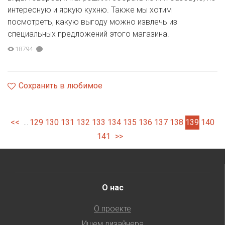
интересную и яркую кухню. Также мы хотим
посмотреть, какую выгоду можно извлечь из
специальных предложений этого магазина.
18794
Сохранить в любимое
<<
129
130
131
132
133
134
135
136
137
138
139
140
...
141
>>
О нас
О проекте
Ищем дизайнера