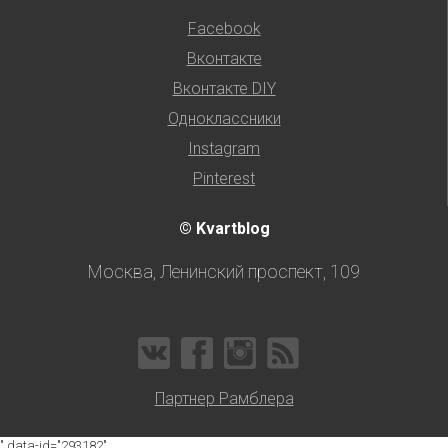
Facebook
Вконтакте
Вконтакте DIY
Одноклассники
Instagram
Pinterest
© Kvartblog
Москва, Ленинский проспект, 109
Партнер Рамблера
" data-id="293182"