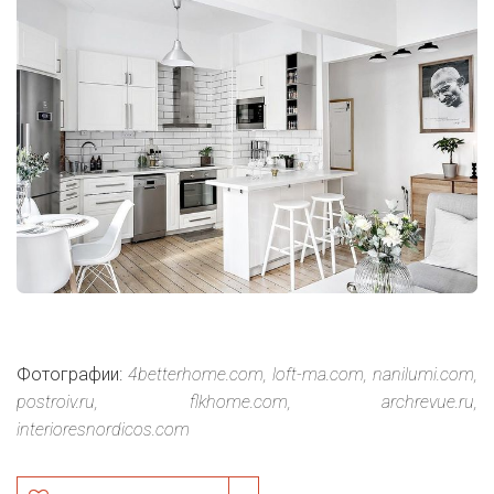
Фотографии:
4betterhome.com, loft-ma.com, nanilumi.com,
postroiv.ru, flkhome.com, archrevue.ru,
interioresnordicos.com