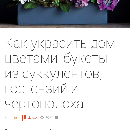
Как украсить дом
цветами: букеты
из суккулентов,
гортензий и
чертополоха
Декор
Квартблог
6924