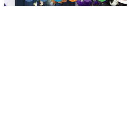
Как сделать букет
Главное правило при составлении букетов — слушать
себя. Даже выбор палитры зависит от вашего личного
вкуса. Используйте оттенки, которые располагаются
рядом в
цветовом круге
: тогда композиция получится
нежной и гармоничной, без резких контрастов. А перед
тем как ставить цветы в вазу, возьмите их в руки и
проверьте, как они смотрятся вместе.