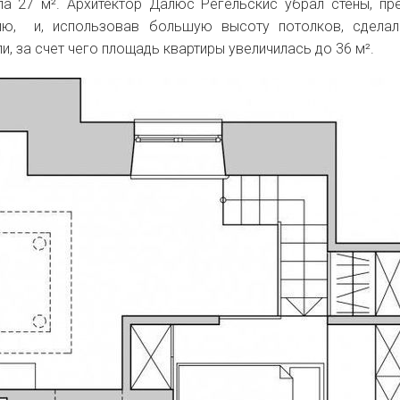
яла 27
м².
Архитектор
Далюс Регельскис убрал стены, пр
ию, и, использовав большую высоту потолков, сделал
и, за счет чего площадь квартиры увеличилась до 36
м².