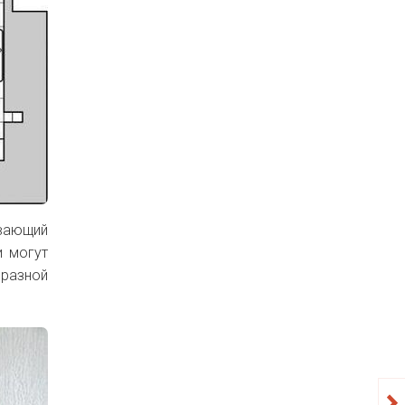
ивающий
и могут
бразной