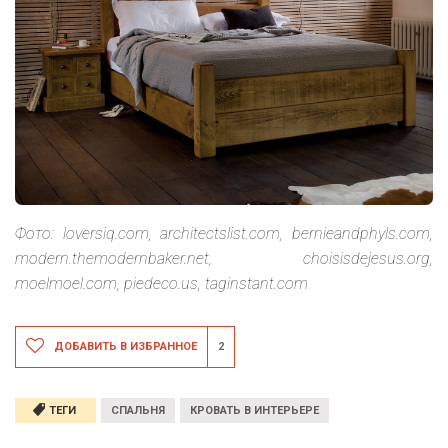
Фото: loversiq.com, architectslist.com, bernieandphyls.com,
modern.themodernbaker.net, choisisdejesus.org,
moelmoel.com, piedeco.us, taginstant.com
ДОБАВИТЬ В ИЗБРАННОЕ
2
ТЕГИ
СПАЛЬНЯ
КРОВАТЬ В ИНТЕРЬЕРЕ