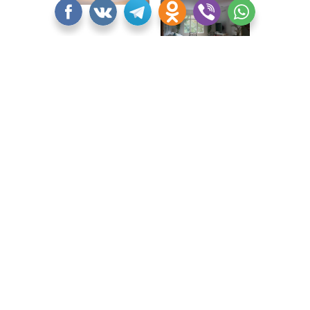
Перед дизайнером
Жаной Бэк
стояла задача сделать
пространство более располагающим и уютным. До
переделки комната напоминала попурри из
разрозненных предметов и не складывалась в единую
композицию.
После: