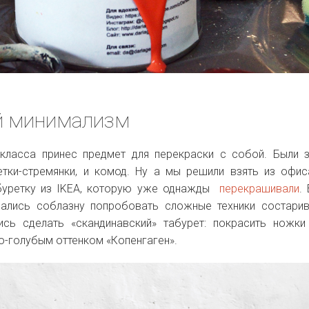
й минимализм
класса принес предмет для перекраски с собой. Были 
етки-стремянки, и комод. Ну а мы решили взять из офи
буретку из IKEA, которую уже однажды
перекрашивали
.
ались соблазну попробовать сложные техники состарив
ись сделать «скандинавский» табурет: покрасить ножк
ро-голубым оттенком «Копенгаген».