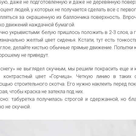
бую, даже не подготовленную и даже не деревянную повер
роцент людей, у которых не получается сделать все с первог
епляться за окрашенную из баллончика поверхность. Впроч
ко движений наждачной бумагой.
чно укрывистыми: белую пришлось положить в 2-3 слоя, а 
изначально желтый цвет сиденья. Кстати, тут есть тонкост
руглое, делайте кистью обычные прямые движение. Попытки 
хорошему не приведут.
снегу» не выглядел скучным, мы решили покрасить еще и 
 контрастный цвет «Горчица». Четкую линию в таких 
ощью строительного скотча. Его нужно наклеить перед по
ая, чтобы краска не затекла под них.
сно: табуретка получилась строгой и сдержанной, но бл
о не скучной.