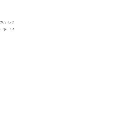
 разные
оздание