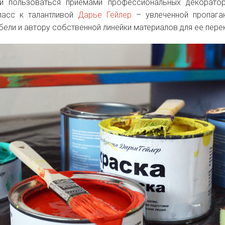
 и пользоваться приемами профессиональных декорато
ласс к талантливой
Дарье Гейлер
– увлеченной пропага
бели и автору собственной линейки материалов для ее пере