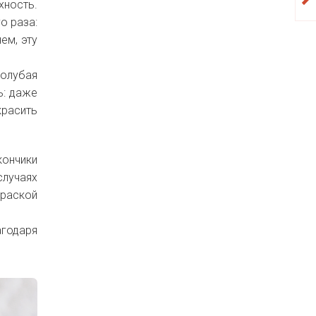
хность.
о раза:
ем, эту
голубая
ь: даже
красить
кончики
случаях
краской
агодаря