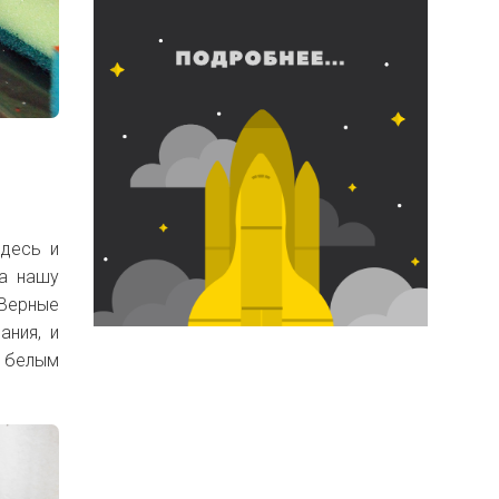
здесь и
са нашу
 Верные
ания, и
и белым