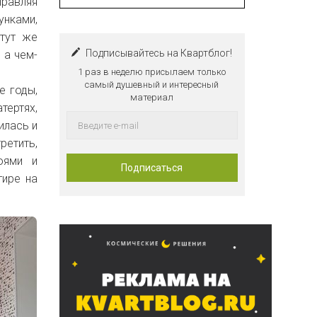
правляя
унками,
тут же
Подписывайтесь на Квартблог!
 а чем-
1 раз в неделю присылаем только
самый душевный и интересный
е годы,
материал
тертях,
илась и
ретить,
оями и
тире на