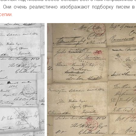
. Они очень реалистично изображают подборку писем 
сепии
.