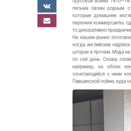
прусской войны 1870—18
письма своим родным, ст
которые домашние могл
переняли коммерсанты, сд
то декоративно-празднич
На нашем рынке почтовая
когда английские надписи
шторах и прочем. Мода на
по сей день. Слова, сло
например, на обоях ил
сочетающийся с ними ком
Павшинской пойме, куда
м