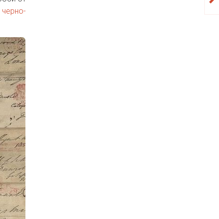
в
черно-