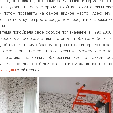
71 годов солдаты, воюющие за Францию и Германию, от
али украшать одну сторону такой карточки своими рис
и потом поставить на самое видное место. Идею эту 
елав открытку не просто средством передачи информации,
ным.
 тема приобрела свое особое поп-значение в 1990-2000-
 красивым почерком стали пестрить на обивке мебели, ска
 добавление таким образом ретро-ноток в интерьер сохран
вно скопированные со старых писем мы можем часто вст
и текстиле. Балкончик обклеенный именно такими об
плект постельного белья с алфавитом ждал нас в квар
ы ездили
этой весной.