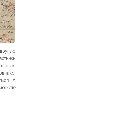
 другую
артинки
озочек,
однако,
ться. А
сможете