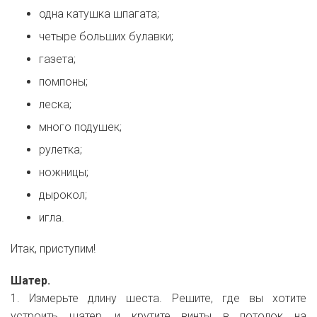
одна катушка шпагата;
четыре больших булавки;
газета;
помпоны;
леска;
много подушек;
рулетка;
ножницы;
дырокол;
игла.
Итак, приступим!
Шатер.
1. Измерьте длину шеста. Решите, где вы хотите
устроить шатер, и крутите винты в потолок на