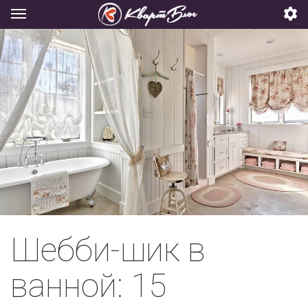
Шебби-шик в
ванной: 15