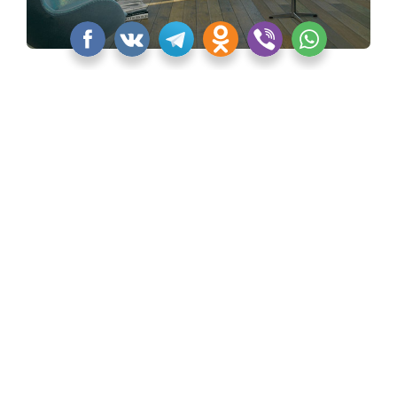
Коллекция CLEO от Jacob Delafon
«Квартблог» никак не смог обойти стороной
некоторые культовые и новые изделия Jacob
Delafon. Тем более, что об этих моделях должны
узнать дизайнеры и архитекторы, которые
опираются на европейскую классику, романтизм,
прованс.