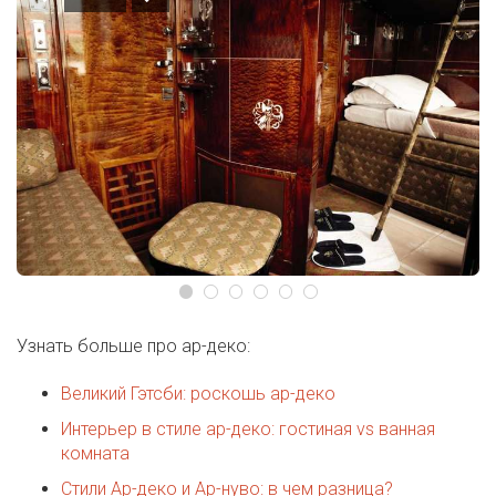
Узнать больше про ар-деко:
Великий Гэтсби: роскошь ар-деко
Интерьер в стиле ар-деко: гостиная vs ванная
комната
Стили Ар-деко и Ар-нуво: в чем разница?