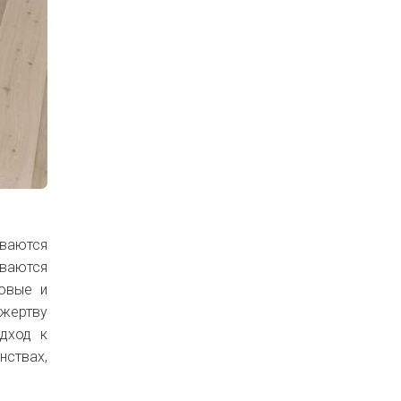
ваются
ываются
овые и
 жертву
одход к
ствах,