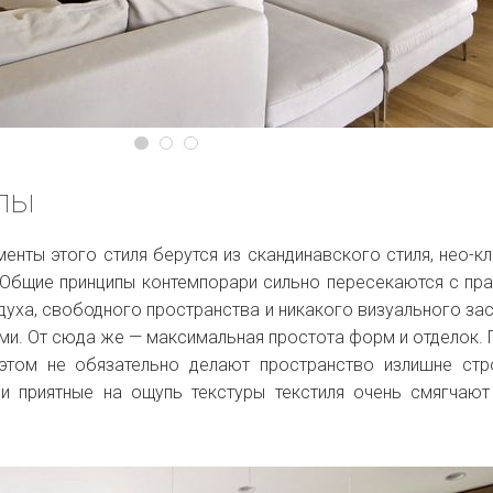
пы
нты этого стиля берутся из скандинавского стиля, нео-кл
. Общие принципы контемпорари сильно пересекаются с пр
уха, свободного пространства и никакого визуального за
ми. От сюда же — максимальная простота форм и отделок.
 этом не обязательно делают пространство излишне ст
и приятные на ощупь текстуры текстиля очень смягчаю