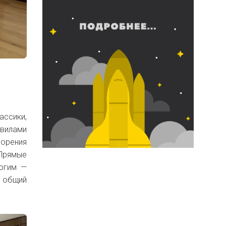
ассики,
авилами
сорения
 Прямые
рогим —
т общий