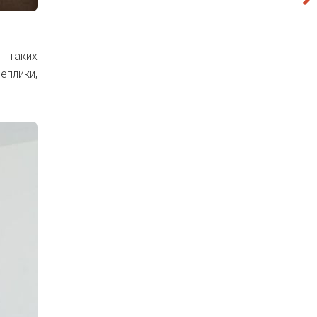
 таких
плики,