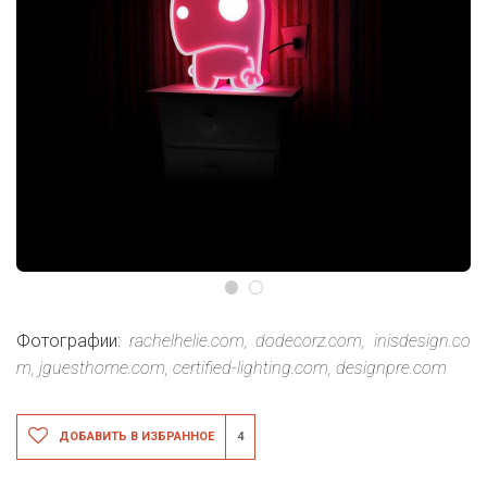
Фотографии:
rachelhelie.com,
dodecorz.com,
inisdesign.co
m,
jguesthome.com,
certified-lighting.com,
designpre.com
ДОБАВИТЬ В ИЗБРАННОЕ
4