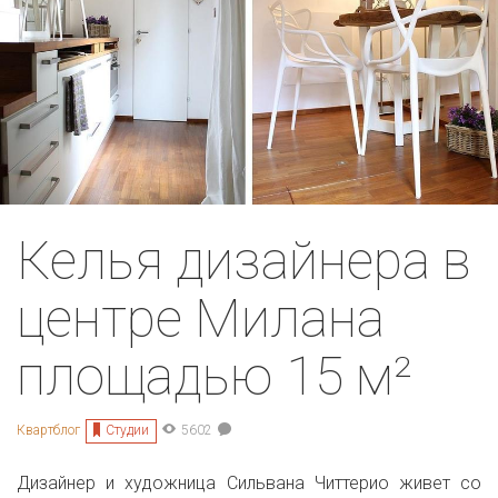
Келья дизайнера в
центре Милана
площадью 15 м²
Студии
Квартблог
5602
Дизайнер и художница Сильвана Читтерио живет со