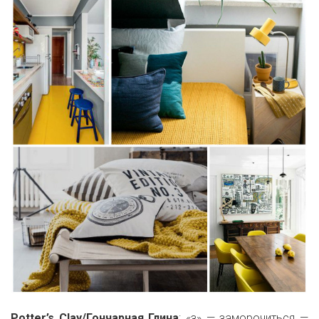
Potter’s Clay/Гончарная Глина
: «з» — заморочиться —